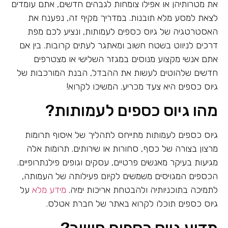
את מטרותיהן או אפילו צומחות לגבהים חדשים, אתם עומדים
לצאת למסע מלא תובנות. במדריך מקיף זה, נפענח את
האסטרטגיה של גיוס כספים לעמותות, ונציע לכם מפת
דרכים לניווט בשטח חשוב ומאתגר לעתים קרובות. בין אם
אתם אנשי מקצוע מנוסים במגזר השלישי או מצטרפים
חדשים שלהוטים לעשות את ההבדל, הבנת המורכבות של
גיוס כספים היא צעד מכריע. המשיכו לקרוא!
מהו גיוס כספים לעמותות?
גיוס כספים לעמותות מתייחס לתהליך של איסוף תרומות
מרצון בצורה של כסף, סחורות או שירותים. תרומות אלה
מגיעות בעיקר מאנשים פרטיים, עסקים וגופים פילנתרופיים.
הכספים המגויסים משמשים לקיום פעילותה של העמותה,
לתמיכה בתוכניותיה ולהבטחת אריכות ימיה.
מידע מלא
על
גיוס כספים תוכלו לקרוא באתר של חברת אטלס.
מדוע גיוס כספים חשוב?