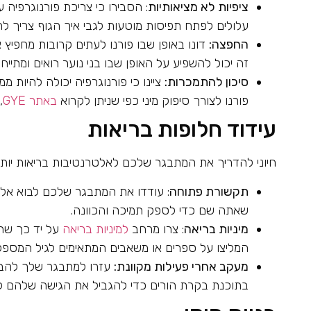
ציפיות לא מציאותיות
: הסבירו כי צריכת פורנוגרפיה ע
עלולים לפתח תפיסות מוטעות לגבי איך הגוף צריך לה
החפצה:
דונו באופן שבו פורנו לעתים קרובות מחפיץ 
זה יכול להשפיע על האופן שבו בני נוער רואים ומתיי
סיכון להתמכרות:
ציינו כי פורנוגרפיה יכולה להיות 
פורנו לצורך סיפוק מיני כפי שניתן לקרוא
באתר GYE
,
עידוד חלופות בריאות
חיוני להדריך את המתבגר שלכם לאלטרנטיבות בריאות יותר 
תקשורת פתוחה
: עודדו את המתבגר שלכם לבוא אלי
שאתה שם כדי לספק תמיכה והכוונה.
מיניות בריאה
: צרו מרחב
למיניות בריאה
על יד כך שתד
המליצו על ספרים או משאבים המתאימים לגיל המספקים
מעקב אחרי פעילות מקוונת:
עזרו למתבגר שלך להבי
בתוכנת בקרת הורים כדי להגביל את הגישה שלהם לת