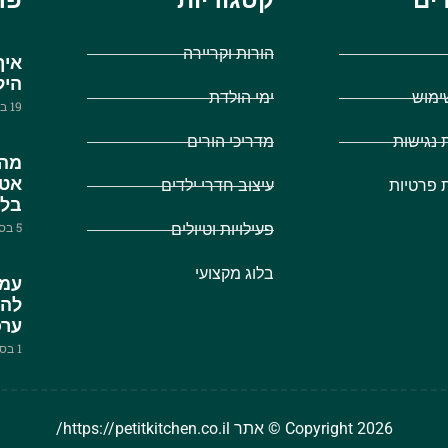
ים
קטגוריות
פר
הורות וקריירה
איך
היל
ימוש
ימי הולדת
19 ביוני 2019
נגישות
מדריכי הורים
מהע
אטר
ת פרטיות
עיצוב חדרי ילדים
בלו
5 בספטמבר 2023
פעילויות וטיולים
בלוג מקצועי
עמו
להו
ערכ
1 בספטמבר 2023
Copyright 2026 © אתר https://petitkitchen.co.il/