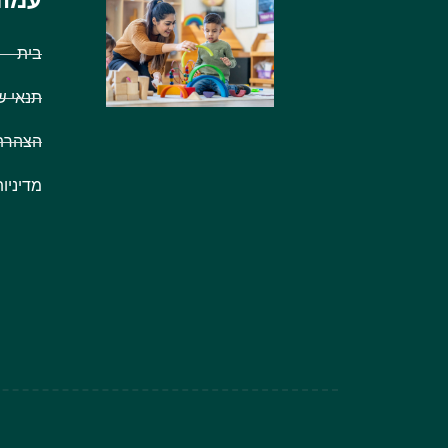
עמוד
בית
תנאי ש
הצהרת 
מדיניו