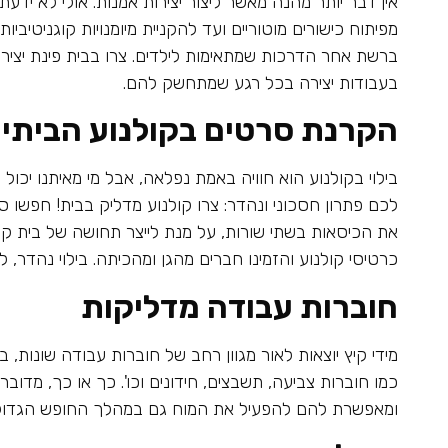
אין דבר יותר מהנה מאשר ליצור יצירות אמנות. אולי לא ידע
מפיתוח כישורים מוטוריים ועד להקניית מיומנויות קוגניטיביות
ברשת אחר הדרכות שמתאימות לילדים. צרו בבית פינת יצירה 
בעבודות יצירה בכל רגע שמתחשק להם.
הקרנת סרטים בקולנוע הביתי
בילוי בקולנוע הוא חוויה באמת נפלאה, אבל מי מאיתנו יכו
לכם פתרון חסכוני ונהדר: צרו קולנוע מדליק בבית! חפשו סרטים וסדרות לילדים
את הכיסאות בשתי שורות, על מנת לייצר תחושה של בית קול
כרטיסי קולנוע והזמינו חברים מהגן ומהכיתה. בילוי נהדר, 
חוברות עבודה מדליקות
מידי קיץ יוצאות לאור מגוון רחב של חוברות עבודה שונות, 
כמו חוברות צביעה, תשבצים, חידונים וכו'. כך או כך, מדוב
ומאפשרת להם להפעיל את המוח גם במהלך החופש הגדול