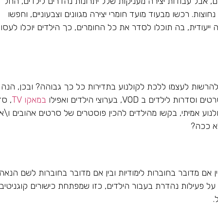
תם, אבל עבודות יצירה מעניקות שלל יתרונות נהדרים לילדים, החל
 נחוצות. רכשו מבעוד מועד חומרי יצירה מגוונים וצבעוניים, וחפשו
ייעודית, בה תוכלו לסדר את כל החומרים, כך הילדים יוכלו לעסו
ל להרשות לעצמו ללכת לקולנוע בתדירות כל כך גבוהה? ובכן, הנה
 ב VOD, בערוצי הילדים ואפילו
במאקו TV
, סד
נוע אמיתי, בקשו מהילדים להכין פוסטרים של סרטים אהובים ו\או
לא ככה?
בין אם מדובר בחוברות לימודיות ובין אם מדובר בחוברות לשם הנאה
ר על פעילות נהדרת בעבור הילדים, כזו שמפתחת כישורים קוגניטיבי
.