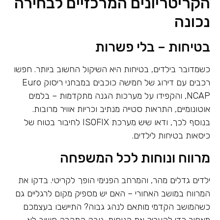
הקריטריונים המרכזיים לבחירה
נכונה
בטיחות – בלי פשרות
כשמדובר בילדים, בטיחות היא השיקול החשוב ביותר. חפשו
רכבים עם דירוג של חמישה כוכבים במבחני ריסוק Euro
NCAP, והקפידו על מערכות הגנה מתקדמות – בלמים
אוטונומיים, התראות סטייה מנתיב וכריות אוויר מרובות.
בנוסף לכך, ודאו שיש מערכת ISOFIX לחיבור בטוח של
כיסאות בטיחות לילדים.
מרווח ונוחות לכל המשפחה
ילדים גדלים מהר, והמרחב הפנימי הופך לקריטי. בדקו את
המרווח במושב האחורי – האם יש מספיק מקום לרגליים גם
כשהמושב הקדמי מותאם לנהג גבוה? התיישבו בעצמכם
מאחור כדי להעריך את הנוחות. גובה התקרה חשוב לא