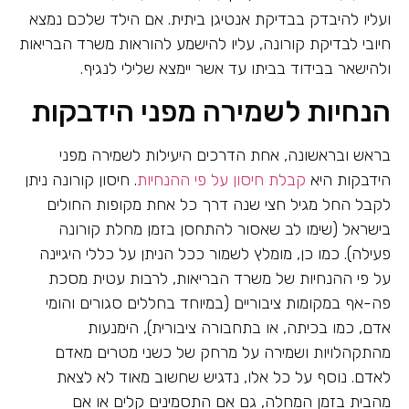
ועליו להיבדק בבדיקת אנטיגן ביתית. אם הילד שלכם נמצא
חיובי לבדיקת קורונה, עליו להישמע להוראות משרד הבריאות
ולהישאר בבידוד בביתו עד אשר יימצא שלילי לנגיף.
הנחיות לשמירה מפני הידבקות
בראש ובראשונה, אחת הדרכים היעילות לשמירה מפני
הידבקות היא
קבלת חיסון על פי ההנחיות
. חיסון קורונה ניתן
לקבל החל מגיל חצי שנה דרך כל אחת מקופות החולים
בישראל (שימו לב שאסור להתחסן בזמן מחלת קורונה
פעילה). כמו כן, מומלץ לשמור ככל הניתן על כללי היגיינה
על פי ההנחיות של משרד הבריאות, לרבות עטית מסכת
פה-אף במקומות ציבוריים (במיוחד בחללים סגורים והומי
אדם, כמו בכיתה, או בתחבורה ציבורית), הימנעות
מהתקהלויות ושמירה על מרחק של כשני מטרים מאדם
לאדם. נוסף על כל אלו, נדגיש שחשוב מאוד לא לצאת
מהבית בזמן המחלה, גם אם התסמינים קלים או אם