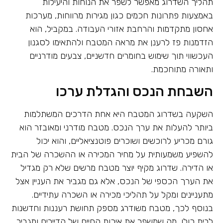
תהליך השדרוג מאפשר לשפר את הנוחות והיעילות
באמצעות פתרונות חכמים כגון מגירות מרווחות, מערכות
אחסון מתקדמות והרחבת אזורי העבודה. במקביל, הוא
הזדמנות פז לרענן את מראה המטבח ולהתאימו לסגנון
העכשווי תוך שימוש בחומרים חדשניים, צבעים מודרניים
ותאורה מתוחכמת.
השבחת הנכס והגדלת ערכו
השקעה בשדרוג המטבח היא אחת הדרכים המשתלמות
ביותר להעלות את ערך הנכס. מטבח מודרני ומאובזר הוא
גורם מכריע לרוכשים ושוכרים פוטנציאליים, והוא יכול
להשפיע משמעותית על מחיר המכירה או ההשכרה של הבית
או הדירה. שדרוג מקיף יוצר מטבח מרשים שלא רק מגדיל
את הערך הכספי של הנכס, אלא גם מגביר את העניין אצל
מתעניינים ומקל על תהליכי מכירה או השכרה עתידיים.
בנוסף לכך, מטבח משודרג מספק תחושת רעננות וחדשנות
לבית כולו, מה שמשפר את איכות החיים של הדיירים ומגביר