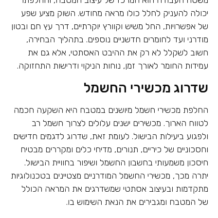
משטח העבודה הוא המרכז של עיצוב המטבח, והחלפתו
יכולה להעניק לחלל כולו מראה מחודש. השוק מציע שפע
של אפשרויות, החל משיש וקוורץ יוקרתיים, דרך עץ חם ובטון
מודרני ועד לחומרים חדשניים נוספים. בתהליך הבחירה,
חשוב לשקלל לא רק את ההיבט האסתטי, אלא גם את
עמידות החומר לאורך זמן, נוחות הניקוי ודרישות התחזוקה.
שדרוג מכשירי החשמל
החלפת מכשירי חשמל מיושנים במטבח היא השקעה חכמה
לטווח הארוך. מכשירים ישנים עלולים לצרוך חשמל רב
ולפגוע ביעילות הבישול. לעומת זאת, שדרוג לדגמים חדישים
וחסכוניים של כיריים, תנורים, מדיחי כלים ומקררים מבטיח
חיסכון משמעותי בחשבון החשמל ושיפור בחוויית הבישול.
יתרה מכך, מכשירי החשמל המודרניים מצטיינים בטכנולוגיות
מתקדמות ובעיצוב אסתטי שמשדרגים את המראה הכולל
של המטבח ומגבירים את הנאת השימוש בו.