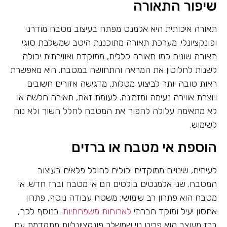
שיפור התאורה
תאורה איכותית היא אלמנט מפתח בעיצוב מטבח מודרני
ופונקציונלי. מערכת תאורה מתוכננת היטב שמשלבת סוגי
תאורה שונים כמו תאורה כללית, ממוקדת ואווירתית יכולה
לשנות לחלוטין את המראה והתחושה במטבח. היא מאפשרת
ראות טובה יותר לביצוע מטלות, מדגישה אזורים חשובים
ויוצרת אווירה נעימה ומזמינה. לעומת זאת, תאורה חלשה או
לא מתאימה עלולה להפוך את המטבח לחלל חשוך ולא נוח
לשימוש.
הוספת אי מטבח או ברזים
לעיתים, שינויים ממוקדים יכולים לחולל פלאים בעיצוב
המטבח. שני אלמנטים בולטים הם אי מטבח וברז חדש. אי
מטבח הוא פתרון רב שימושי; משטח עבודה נוסף, פתרון
אחסון יעיל ומוקד חברתי
לארוחות משפחתיות
. בנוסף לכך,
ברז מעוצב הוא פריט נוי שמשלב פונקציונליות מתקדמת עם