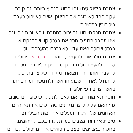
צהבת פיזיולוגית:
זהו הסוג הנפוץ ביותר. זה קורה
עקב כבד לא בוגר של התינוק, אשר לא יכול לעבד
בילירובין במהירות.
צהבת הנקה:
סוג זה יכול להתרחש כאשר תינוק יונק
אינו מקבל מספיק חלב אם בגלל קושי בהנקה או
בגלל שחלב האם עדיין לא נכנס למערכת שלו.
צהבת חלב אם:
לפעמים, חומרים
בחלב אם
יכולים
לגרום למעיים של התינוק להחזיק בילירובין במקום
להעביר אותו דרך הצואה. סוג זה של צהבת יכול
להתחיל לאחר השבוע הראשון ולהימשך זמן רב יותר
מאשר צהבת פיזיולוגית.
חוסר תאימות דם:
אם לאם ולתינוק יש סוגי דם שונים,
גוף האם עלול לייצר נוגדנים שהורסים את תאי הדם
האדומים של היילוד, ומעלים את רמות הבילירובין.
סיבות אחרות:
מצבים כמו תקלות בכבד, זיהומים,
מחסור באנזימים ומצבים רפואיים אחרים יכולים גם הם