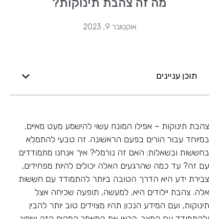
מה זה צהבת תינוקות?
אוקטובר 9, 2023
תוכן עניינים
צהבת תינוקות – אפילו המונח עשוי להישמע מעט מאיים,
במיוחד עבור הורים בפעם הראשונה. זה טבעי להתמלא
בחששות ובשאלות: האם זה נורמלי? איך אנחנו מתמודדים
עם זה? עד כמה שהרגעים האלה יכולים להיות מפחידים,
צבירת ידע היא הדרך הטובה ביותר להתמודד עם חששות
אלה. צהבת יילודים היא, למעשה, תופעה שכיחה אצל
תינוקות, ועם המידע הנכון תהיו מצוידים טוב יותר להבין
ולהתמודד עם המצב. קראו את המאמר המקיף הזה שיפיג