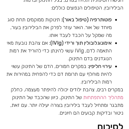
הגישה הטיפולית תלויה בגורם, בגיל התינוק וברמות
הבילירובין. הטיפולים הנפוצים כוללים:
פוטותרפיה (טיפול באור):
תינוקות ממוקמים תחת סוג
מיוחד של אור. האור עוזר לפרק את הבילירובין בעור,
מה שמקל על הכבד לעבד אותו.
אימונוגלובולין תוך ורידי (IVIg):
אם צהבת נובעת מאי
התאמה לדם, IVIg עשוי להינתן כדי להוריד את רמות
הנוגדנים בדם התינוק.
עירוי חליפין:
במקרים חמורים, הדם של התינוק עשוי
להיות מוחלף עם תרומת דם כדי להפחית במהירות את
רמות הבילירובין.
במקרים רבים, צהבת ילודים יכולה להיפתר מעצמה, כחלק
מתהליך ההתפתחות
של התינוק, כיוון שהכבד של התינוק
מתבגר ומתחיל לעבד בילירובין בצורה יעילה יותר. עם זאת,
ניטור ובדיקות קבועים הם חיוניים.
לסיכום