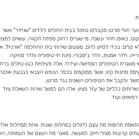
:
וער חולי סרטן מקבלים טיפול בבית החולים לילדים "שניידר" אשר
ם, באופן חוזר ונשנה. מי שגרים רחוק מפתח תקווה, עשויים למצו
לים. בכדי לסייע להם, מוצעים שירותי בית ההחלמה "אורנית". א
י משגרת הטיפולים המתישה ועידוד. אלה פעילויות כגון טיולים ברחב
קיימת מחנות קיץ, אשר ממוקמים בכפר הנופש הצבאי בגבעת אולגה
משיך ולקבל את הטיפולים השונים נגד סרטן.
שירותים כלליים של עזר מציון. אלה הם למשל שירות השאלת ציוד
פואיים ועוד.
והתאמת תרומות מח עצם לחולים במחלות שונות. אחת ממחלות אלה
ים קרובות מצילי חיים. למעשה, מאגר מח העצם של העמותה, הו