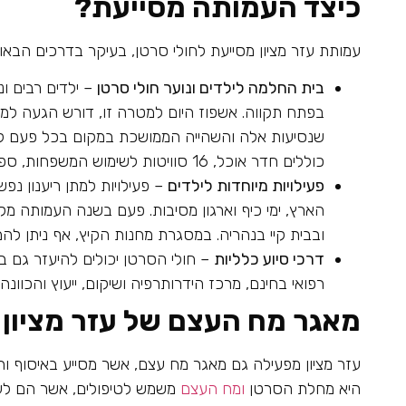
כיצד העמותה מסייעת?
עמותת עזר מציון מסייעת לחולי סרטן, בעיקר בדרכים הבאות
בית החלמה לילדים ונוער חולי סרטן
– ילדים רבים ונ
בפתח תקווה. אשפוז היום למטרה זו, דורש הגעה למקו
שנסיעות אלה והשהייה הממושכת במקום בכל פעם לא ק
כוללים חדר אוכל, 16 סוויטות לשימוש המשפחות, ספרייה, חדר אמנות, חדר ג'ימבורי, פינת חי טיפולית וחדר מוזיקה.
פעילויות מיוחדות לילדים
– פעילויות למתן ריענון נפש
הארץ, ימי כיף וארגון מסיבות. פעם בשנה העמותה מ
ובבית קיי בנהריה. במסגרת מחנות הקיץ, אף ניתן לה
דרכי סיוע כלליות
– חולי הסרטן יכולים להיעזר גם ב
רפואי בחינם, מרכז הידרותרפיה ושיקום, ייעוץ והכוונה ר
מאגר מח העצם של עזר מציון
עזר מציון מפעילה גם מאגר מח עצם, אשר מסייע באיסוף 
היא מחלת הסרטן
ומח העצם
משמש לטיפולים, אשר הם לעת