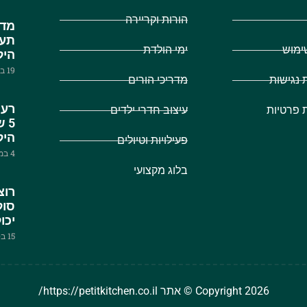
הורות וקריירה
מדר
תעב
ימוש
ימי הולדת
היל
19 בפברואר 2024
נגישות
מדריכי הורים
רעי
ת פרטיות
עיצוב חדרי ילדים
5 
היל
פעילויות וטיולים
4 במאי 2025
בלוג מקצועי
רוצ
יכו
15 בספטמבר 2021
Copyright 2026 © אתר https://petitkitchen.co.il/