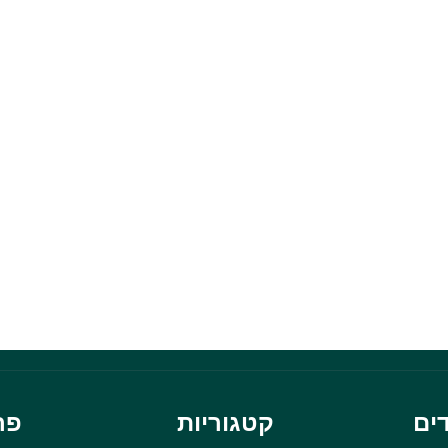
ים
קטגוריות
פר