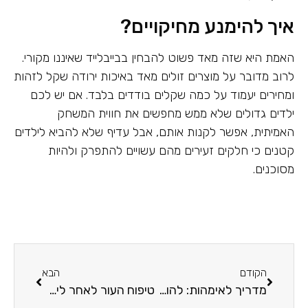
איך להימנע מחיקויים?
האמת היא שזה מאד פשוט להבחין בבייבלייד שאיננו מקורי.
לרוב מדובר על מוצרים זולים מאד באיכות ירודה שקל לזהות
ומחירים יעמוד על כמה שקלים בודדים בלבד. אם יש לכם
ילדים גדולים שלא ממש מחפשים את חווית המשחק
האמיתית, אפשר לקנות אותם, אבל עדיף שלא להביא לילדים
קטנים כי חלקים זעירים מהם עשויים להתפרק ולהיות
מסוכנים.
הקודם
הבא
מדריך לאימהות: להוריד במשקל אחרי הלידה – זה אפשרי!
טיפוח העור לאחר לידה: מדריך לאימהות טריות