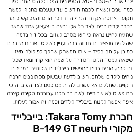
ילדי שנות ה-80 וה-90, הספינרים הפכו ללהיט החם לפני
כמה שנים ונשארו לכמה חודשים עד שנעלמו מהנוף ולמשך
תקופה ארוכה אקדחי הנרף היו הדבר החם והמבוקש ביותר
בקרב ילדים רבים. לצד כל אלו נראה כי צעצוע אחד שמאז
שהגיח לחיינו נראה כי הוא מסרב לעזוב ובכל דור נדמה
שהילדים מוצאים בו חדווה רבה ועניין לא קטן. אנחנו מדברים
כמובן על הבייבלייד – אותו המשחק שהפך לפופולרי מאז
שיצאה למסך הקטן הסדרה על שמה הוא קרוי ומאז שכל
זה קרה, הורים רבים מחפשים בייבליידים איכותיים במחירים
נוחים לילדים שלהם. חשוב לדעת שבשוק מסתובבים הרבה
חיקויים, שחלקם אף עשויים להיות מסוכנים לצד העובדה כי
הם פשוט לא איכותיים. לשם כך הכנו עבורכם סקירה קצרה
איפה אפשר לקנות בייבלייד לילדים וכמה זה אמור לעלות.
חברת Takara Tomy: בייבלייד
מקורי B-149 GT neurh