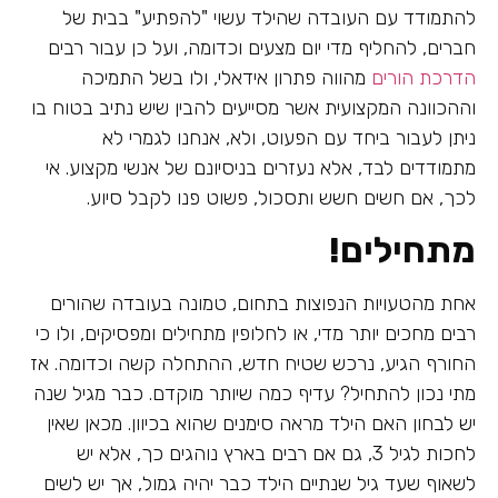
להתמודד עם העובדה שהילד עשוי "להפתיע" בבית של
חברים, להחליף מדי יום מצעים וכדומה, ועל כן עבור רבים
הדרכת הורים
מהווה פתרון אידאלי, ולו בשל התמיכה
וההכוונה המקצועית אשר מסייעים להבין שיש נתיב בטוח בו
ניתן לעבור ביחד עם הפעוט, ולא, אנחנו לגמרי לא
מתמודדים לבד, אלא נעזרים בניסיונם של אנשי מקצוע. אי
לכך, אם חשים חשש ותסכול, פשוט פנו לקבל סיוע.
מתחילים!
אחת מהטעויות הנפוצות בתחום, טמונה בעובדה שהורים
רבים מחכים יותר מדי, או לחלופין מתחילים ומפסיקים, ולו כי
החורף הגיע, נרכש שטיח חדש, ההתחלה קשה וכדומה. אז
מתי נכון להתחיל? עדיף כמה שיותר מוקדם. כבר מגיל שנה
יש לבחון האם הילד מראה סימנים שהוא בכיוון. מכאן שאין
לחכות לגיל 3, גם אם רבים בארץ נוהגים כך, אלא יש
לשאוף שעד גיל שנתיים הילד כבר יהיה גמול, אך יש לשים