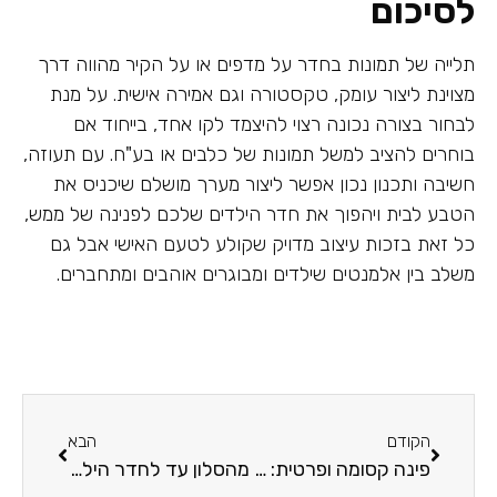
לסיכום
תלייה של תמונות בחדר על מדפים או על הקיר מהווה דרך
מצוינת ליצור עומק, טקסטורה וגם אמירה אישית. על מנת
לבחור בצורה נכונה רצוי להיצמד לקו אחד, בייחוד אם
בוחרים להציב למשל תמונות של כלבים או בע"ח. עם תעוזה,
חשיבה ותכנון נכון אפשר ליצור מערך מושלם שיכניס את
הטבע לבית ויהפוך את חדר הילדים שלכם לפנינה של ממש,
כל זאת בזכות עיצוב מדויק שקולע לטעם האישי אבל גם
משלב בין אלמנטים שילדים ומבוגרים אוהבים ומתחברים.
הקודם
הבא
פינה קסומה ופרטית: עיצוב פינת עבודה לילדים – עשו זאת בעצמכם!
מהסלון עד לחדר הילדים: רעיונות לעיצוב הבית